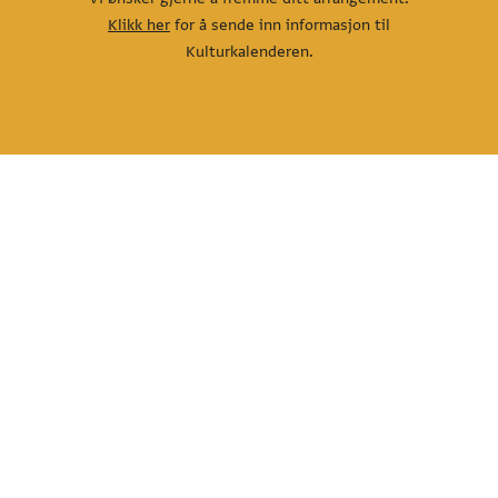
Klikk her
for å sende inn informasjon til
Kulturkalenderen.