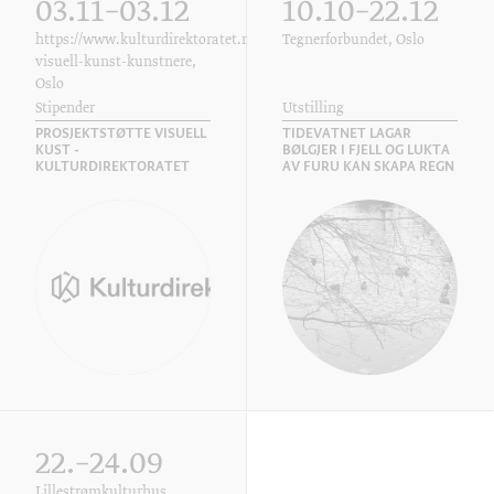
03.11–03.12
10.10–22.12
https://www.kulturdirektoratet.no/web/guest/stotteordning/-/vis/prosje
Tegnerforbundet, Oslo
visuell-kunst-kunstnere,
Oslo
Stipender
Utstilling
PROSJEKTSTØTTE VISUELL
TIDEVATNET LAGAR
KUST -
BØLGJER I FJELL OG LUKTA
KULTURDIREKTORATET
AV FURU KAN SKAPA REGN
22.–24.09
Lillestrømkulturhus,