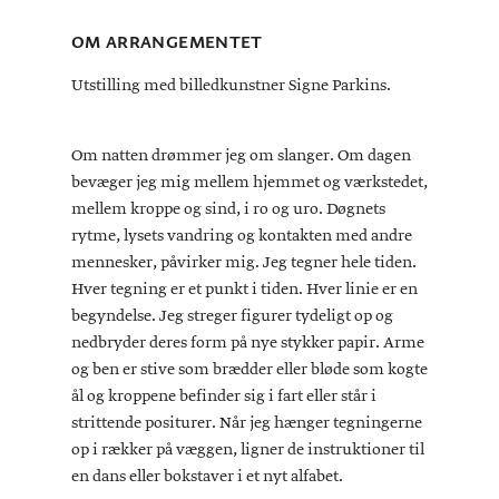
OM ARRANGEMENTET
Utstilling med billedkunstner Signe Parkins.
Om natten drømmer jeg om slanger. Om dagen
bevæger jeg mig mellem hjemmet og værkstedet,
mellem kroppe og sind, i ro og uro. Døgnets
rytme, lysets vandring og kontakten med andre
mennesker, påvirker mig. Jeg tegner hele tiden.
Hver tegning er et punkt i tiden. Hver linie er en
begyndelse. Jeg streger figurer tydeligt op og
nedbryder deres form på nye stykker papir. Arme
og ben er stive som brædder eller bløde som kogte
ål og kroppene befinder sig i fart eller står i
strittende positurer. Når jeg hænger tegningerne
op i rækker på væggen, ligner de instruktioner til
en dans eller bokstaver i et nyt alfabet.