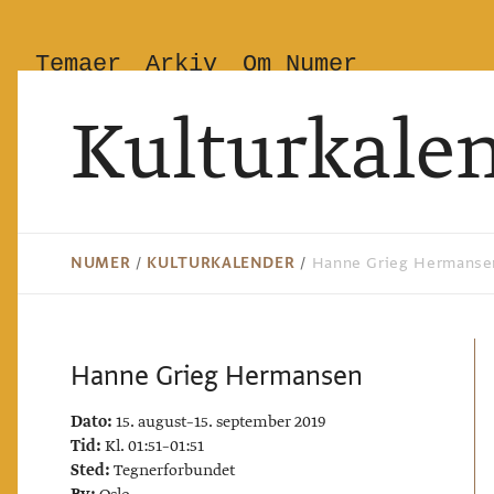
Temaer
Arkiv
Om Numer
Kulturkale
NUMER
/
KULTURKALENDER
/
Hanne Grieg Hermanse
Hanne Grieg Hermansen
Dato:
15. august–15. september 2019
Tid:
Kl. 01:51–01:51
Sted:
Tegnerforbundet