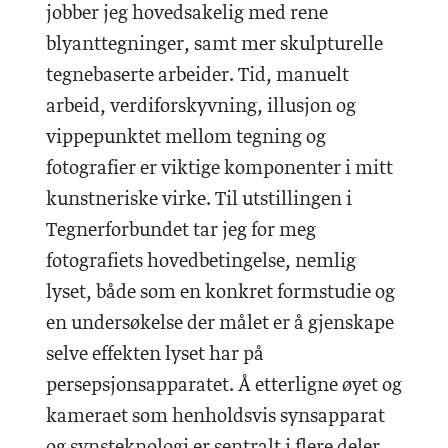
jobber jeg hovedsakelig med rene
blyanttegninger, samt mer skulpturelle
tegnebaserte arbeider. Tid, manuelt
arbeid, verdiforskyvning, illusjon og
vippepunktet mellom tegning og
fotografier er viktige komponenter i mitt
kunstneriske virke. Til utstillingen i
Tegnerforbundet tar jeg for meg
fotografiets hovedbetingelse, nemlig
lyset, både som en konkret formstudie og
en undersøkelse der målet er å gjenskape
selve effekten lyset har på
persepsjonsapparatet. Å etterligne øyet og
kameraet som henholdsvis synsapparat
og synsteknologi er sentralt i flere deler