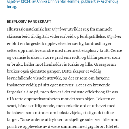
(2024) av Annika Linn Verdal Homme, publisert av Aschehoug
Gigabror
forlag.
EKSPLOSIV FARGEKRAFT
Illustrasjonsteknisk har
utviklet seg fra manuelt
Gigabror
skissearbeid til digitalt viderearbeid og ferdigstillelse.
Gigabror
er blitt en fargesterk opplevelse der særlig kontrastfarger
settes opp mot hverandre med nærmest eksplosiv kraft. Cerise
og oransje brukes i større grad enn rødt, og blåfargene er som
er brukt, heller mot henholdsvis turkis og lilla. Gressgrønn
brukes også gjentatte ganger. Dette skaper et veldig
iøynefallende visuelt uttrykk, og det er som om fargene
insisterer veldig på sitt eget nærvær. Det er en krevende
fargeskala å se på, men den er i det minste effektiv og får oss
til å rette oppmerksomheten mot det som skjer. Teksten er
svart, håndskriftlignende, men enkelte ord er uthevet med
bokstaver som minner om bokstavkjeks, riktignok i ulike
farger. Disse ordene uttrykker forskjellige sider ved lillebrors
positive opplevelse av å være sammen med gigabror. Idet ett