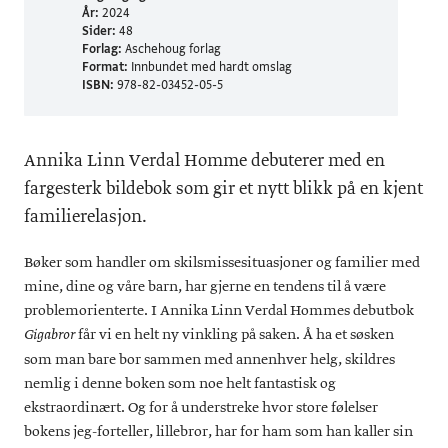
År:
2024
Sider:
48
Forlag:
Aschehoug forlag
Format:
Innbundet med hardt omslag
ISBN:
978-82-03452-05-5
Annika Linn Verdal Homme debuterer med en
fargesterk bildebok som gir et nytt blikk på en kjent
familierelasjon.
Bøker som handler om skilsmissesituasjoner og familier med
mine, dine og våre barn, har gjerne en tendens til å være
problemorienterte. I Annika Linn Verdal Hommes debutbok
får vi en helt ny vinkling på saken. Å ha et søsken
Gigabror
som man bare bor sammen med annenhver helg, skildres
nemlig i denne boken som noe helt fantastisk og
ekstraordinært. Og for å understreke hvor store følelser
bokens jeg-forteller, lillebror, har for ham som han kaller sin