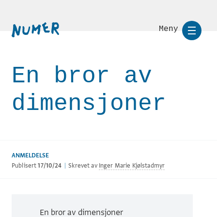
Meny
En bror av
dimensjoner
ANMELDELSE
Publisert
17/10/24
|
Skrevet av
Inger Marie Kjølstadmyr
En bror av dimensjoner