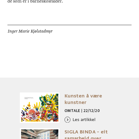
de som er i barneskolealder.
Inger Marie Kjølstadmyr
Kunsten å være
kunstner
OMTALE
|
22/12/20
Les artikkel
SIGLA BINDA – eit
samarbeid over