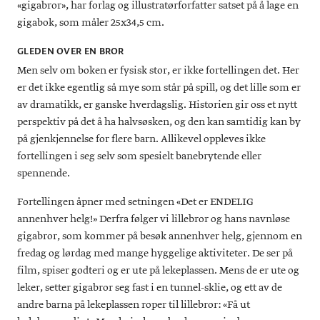
«gigabror», har forlag og illustratørforfatter satset på å lage en
gigabok, som måler 25x34,5 cm.
GLEDEN OVER EN BROR
Men selv om boken er fysisk stor, er ikke fortellingen det. Her
er det ikke egentlig så mye som står på spill, og det lille som er
av dramatikk, er ganske hverdagslig. Historien gir oss et nytt
perspektiv på det å ha halvsøsken, og den kan samtidig kan by
på gjenkjennelse for flere barn. Allikevel oppleves ikke
fortellingen i seg selv som spesielt banebrytende eller
spennende.
Fortellingen åpner med setningen «Det er ENDELIG
annenhver helg!» Derfra følger vi lillebror og hans navnløse
gigabror, som kommer på besøk annenhver helg, gjennom en
fredag og lørdag med mange hyggelige aktiviteter. De ser på
film, spiser godteri og er ute på lekeplassen. Mens de er ute og
leker, setter gigabror seg fast i en tunnel-sklie, og ett av de
andre barna på lekeplassen roper til lillebror: «Få ut