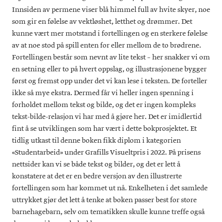
Innsiden av permene viser blå himmel full av hvite skyer, noe
som gir en følelse av vektløshet, letthet og drømmer. Det
kunne vært mer motstand i fortellingen og en sterkere følelse
av at noe stod på spill enten for eller mellom de to brødrene.
Fortellingen består som nevnt av lite tekst – her snakker vi om
en setning eller to på hvert oppslag, og illustrasjonene bygger
først og fremst opp under det vi kan lese i teksten. De forteller
ikke så mye ekstra. Dermed får vi heller ingen spenning i
forholdet mellom tekst og bilde, og det er ingen kompleks
tekst-bilde-relasjon vi har med å gjøre her. Det er imidlertid
fint å se utviklingen som har vært i dette bokprosjektet. Et
tidlig utkast til denne boken fikk diplom i kategorien
«Studentarbeid» under Grafills Visueltpris i 2022. På prisens
nettsider kan vi se både tekst og bilder, og det er lett å
konstatere at det er en bedre versjon av den illustrerte
fortellingen som har kommet ut nå. Enkelheten i det samlede
uttrykket gjør det lett å tenke at boken passer best for store
barnehagebarn, selv om tematikken skulle kunne treffe også