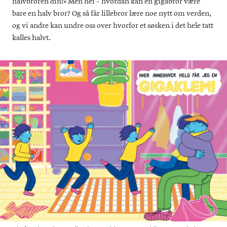
halvbroren din!» Men hei – hvordan kan en gigabror være
bare en halv bror? Og så får lillebror lære noe nytt om verden,
og vi andre kan undre oss over hvorfor et søsken i det hele tatt
kalles halvt.