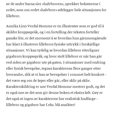
av de andre barna sier «halvbroren», sprekker bokstavene i
ordet, som om ordet «halvbror» ødelegger hele situasjonen for
lillebror.
Annika Linn Verdal Homme er en illustratør som er god til å
skildre kroppsspråk, og i en fortelling der teksten forteller
ganske lite, er det morsomt å se hvordan hun gjennomgående
har klart å illustrere lillebrors fysiske uttrykk i forskjellige
situasjoner. Vi kan tydelig se hvordan lillebror etterligner
gigabrors kroppsspråk, og hvor stolt lillebror er når han går
ved siden av gigabror ute på gaten. I situasjoner med endring
eller fysisk bevegelse, tegnes karakterene flere ganger etter
hverandre, slik at vi kan se bevegelser i rommet helt konkret –
det være seg om de løper eller går, eller sklir på sklie.
Karakterskildring er noe Verdal Homme mestrer godt, og det
er også noe av det som gir denne boken et ekstra løft. Gøy er
det også at ingen av karakterene har realistisk hudfarge –
lillebror og gigabror har f.eks. blå ansikter!