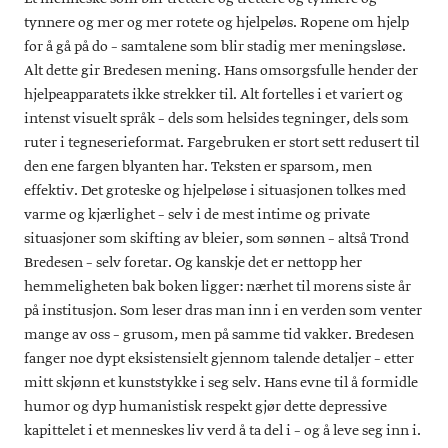
tynnere og mer og mer rotete og hjelpeløs. Ropene om hjelp
for å gå på do – samtalene som blir stadig mer meningsløse.
Alt dette gir Bredesen mening. Hans omsorgsfulle hender der
hjelpeapparatets ikke strekker til. Alt fortelles i et variert og
intenst visuelt språk – dels som helsides tegninger, dels som
ruter i tegneserieformat. Fargebruken er stort sett redusert til
den ene fargen blyanten har. Teksten er sparsom, men
effektiv. Det groteske og hjelpeløse i situasjonen tolkes med
varme og kjærlighet – selv i de mest intime og private
situasjoner som skifting av bleier, som sønnen – altså Trond
Bredesen – selv foretar. Og kanskje det er nettopp her
hemmeligheten bak boken ligger: nærhet til morens siste år
på institusjon. Som leser dras man inn i en verden som venter
mange av oss – grusom, men på samme tid vakker. Bredesen
fanger noe dypt eksistensielt gjennom talende detaljer – etter
mitt skjønn et kunststykke i seg selv. Hans evne til å formidle
humor og dyp humanistisk respekt gjør dette depressive
kapittelet i et menneskes liv verd å ta del i – og å leve seg inn i.