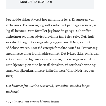
ISBN:
978-82-82551-12-0
Jeg hadde akkurat vært hos min mors lege. Diagnosen var
alzheimer. Da mor og jeg satt i sofaen et par dager senere, sa
jeg til henne: Dette forteller jeg bare én gang: Du har fått
alzheimer og vil gradvis forsvinne inn i deg selv. Nei, huff –
sier du det, og det er ingenting å gjøre med? Nei, var det
nådeløse svaret. Kort tid etterpå forsøkte hun å ta livet av seg
med masse piller hun hadde samlet. Det lyktes ikke, og ferden
gikk ubønnhørlig inn i glemselen og forvirringens verden.
Hun kjente igjen sine barn til det siste. Vi satt hos henne og
sang Marsjkonkurransen (Lalla Carlsen / Chat Noir-revyen
1932).
Her kommer fru Gurrine Huskerud, som seira i marsjen langs
Buskerud
– og alle sportens venner kjenner henner.