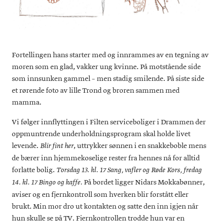
Fortellingen hans starter med og innrammes av en tegning av
moren som en glad, vakker ung kvinne. På motstående side
som innsunken gammel – men stadig smilende. På siste side
et rørende foto av lille Trond og broren sammen med
mamma.
Vi følger innflyttingen i Filten serviceboliger i Drammen der
oppmuntrende underholdningsprogram skal holde livet
levende.
, uttrykker sønnen i en snakkeboble mens
Blir fint her
de bærer inn hjemmekoselige rester fra hennes nå for alltid
forlatte bolig.
Torsdag 13. kl. 17 Sang, vafler og Røde Kors, fredag
På bordet ligger Nidars Mokkabønner,
14. kl. 17 Bingo og kaffe.
aviser og en fjernkontroll som hverken blir forstått eller
brukt. Min mor dro ut kontakten og satte den inn igjen når
hun skulle se på TV. Fjernkontrollen trodde hun var en