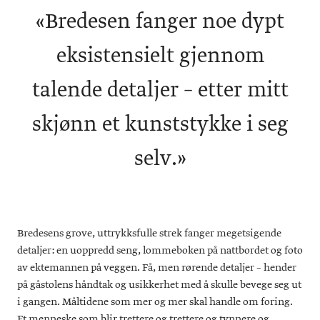
«
Bredesen fanger noe dypt
eksistensielt gjennom
talende detaljer – etter mitt
skjønn et kunststykke i seg
selv.»
Bredesens grove, uttrykksfulle strek fanger megetsigende
detaljer: en uoppredd seng, lommeboken på nattbordet og foto
av ektemannen på veggen. Få, men rørende detaljer – hender
på gåstolens håndtak og usikkerhet med å skulle bevege seg ut
i gangen. Måltidene som mer og mer skal handle om foring.
Et menneske som blir trettere og trettere og tynnere og