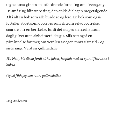
tegnekunst gir oss en utfordrende fortelling om livets gang.
De små ting blir store ting, den enkle dialogen megetsigende.
Alt i alt en bok som alle burde se og lese. En bok som også
forteller at det som oppleves som slitsom selvoppofrelse,
snarere blir en berikelse, fordi det skapes en nærhet som
dagliglivet uten alzheimer ikke gir. Slik sett også en
påminnelse for meg om verdien av egen mors siste tid – og
siste sang. Verd en gullmedalje.
Hu Nelly ble diska fordi at hu juksa, hu gikk med en spirallfjær inne i
buksa.
Og så fikk jeg den store gullmedaljen.
Stig Andersen