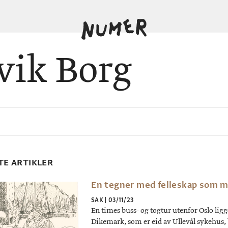
vik Borg
TE ARTIKLER
En tegner med felleskap som m
SAK
|
03/11/23
En times buss- og togtur utenfor Oslo ligg
Dikemark, som er eid av Ullevål sykehus,