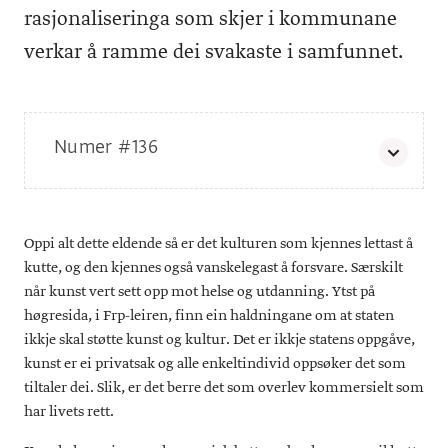
rasjonaliseringa som skjer i kommunane
verkar å ramme dei svakaste i samfunnet.
Numer #136
Utgitt:
18. desember 2024
Redaktør:
Fredrik Rysjedal
Design:
Laila Mjøs
Oppi alt dette eldende så er det kulturen som kjennes lettast å
Korrektur:
Bokarbeid
Trykk:
Rolf Ottesen AS
kutte, og den kjennes også vanskelegast å forsvare. Særskilt
Opplag:
1300
når kunst vert sett opp mot helse og utdanning. Ytst på
Omslag:
Sigfrid Hernes
høgresida, i Frp-leiren, finn ein haldningane om at staten
ikkje skal støtte kunst og kultur. Det er ikkje statens oppgåve,
kunst er ei privatsak og alle enkeltindivid oppsøker det som
tiltaler dei. Slik, er det berre det som overlev kommersielt som
har livets rett.