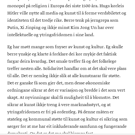
monopol på religion i Europa dei siste 1500 åra. Hugs korleis
Hitler ville nytte all media og kunst til å forme verdsbiletet og
identiteten til det tredje rike. Berre tenk på jerngrepa som
Putin, Xi Jinping og ikkje minst Kim Jong Un har over
intellektuelle og ytringsfridomen i sine land.
Eg har møtt mange som fnyser av kunst og kultur. Eg skulle
berre ynskje eg klarte å forklare dei kor mykje det faktisk
fargar deira kvardag. Det smale treffer få og det folkelege
treffer nesten alle. Solidaritet handlar om at det skal vere plass
til alle. Det er nemleg ikkje slik at alle kunstnarar får støtte.
Det er ganske få som gjer det, men desse økonomiske
ordningane sikrar at det er variasjon og bredde i det som vert
skapt. At nyvinningar skal få muligheit til å blomstre. Det
sikrar at kunst ikkje treng å vere marknadsstyrt, og at
ytringsfridomen er fri på ordentleg. På denne måten er
stateleg og kommunal støtte til kunst og kultur ei sikring som
sørger for at me har eit inkluderande samfunn og fungerande
demokrati. Og det er det me skal kjempe for!