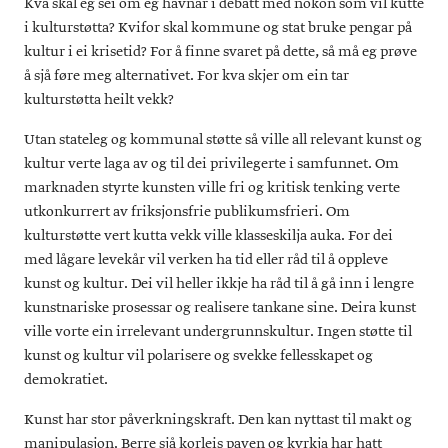
Kva skal eg sei om eg havnar i debatt med nokon som vil kutte
i kulturstøtta? Kvifor skal kommune og stat bruke pengar på
kultur i ei krisetid? For å finne svaret på dette, så må eg prøve
å sjå føre meg alternativet. For kva skjer om ein tar
kulturstøtta heilt vekk?
Utan stateleg og kommunal støtte så ville all relevant kunst og
kultur verte laga av og til dei privilegerte i samfunnet. Om
marknaden styrte kunsten ville fri og kritisk tenking verte
utkonkurrert av friksjonsfrie publikumsfrieri. Om
kulturstøtte vert kutta vekk ville klasseskilja auka. For dei
med lågare levekår vil verken ha tid eller råd til å oppleve
kunst og kultur. Dei vil heller ikkje ha råd til å gå inn i lengre
kunstnariske prosessar og realisere tankane sine. Deira kunst
ville vorte ein irrelevant undergrunnskultur. Ingen støtte til
kunst og kultur vil polarisere og svekke fellesskapet og
demokratiet.
Kunst har stor påverkningskraft. Den kan nyttast til makt og
manipulasjon. Berre sjå korleis paven og kyrkja har hatt