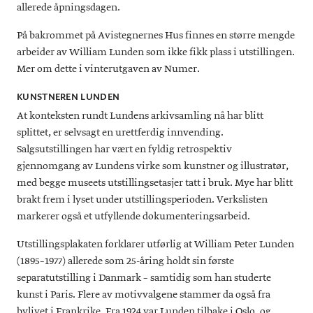
allerede åpningsdagen.
På bakrommet på Avistegnernes Hus finnes en større mengde
arbeider av William Lunden som ikke fikk plass i utstillingen.
Mer om dette i vinterutgaven av Numer.
KUNSTNEREN LUNDEN
At konteksten rundt Lundens arkivsamling nå har blitt
splittet, er selvsagt en urettferdig innvending.
Salgsutstillingen har vært en fyldig retrospektiv
gjennomgang av Lundens virke som kunstner og illustratør,
med begge museets utstillingsetasjer tatt i bruk. Mye har blitt
brakt frem i lyset under utstillingsperioden. Verkslisten
markerer også et utfyllende dokumenteringsarbeid.
Utstillingsplakaten forklarer utførlig at William Peter Lunden
(1895–1977) allerede som 25-åring holdt sin første
separatutstilling i Danmark – samtidig som han studerte
kunst i Paris. Flere av motivvalgene stammer da også fra
bylivet i Frankrike. Fra 1924 var Lunden tilbake i Oslo, og