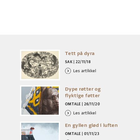
Tett på dyra
SAK
|
22/11/18
Les artikkel
Dype røtter og
flyktige føtter
OMTALE
|
26/11/20
Les artikkel
En gyllen glød i luften
OMTALE
|
01/11/23