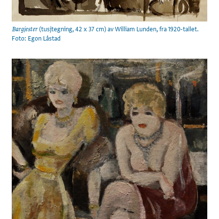
(tusjtegning, 42 x 37 cm) av William Lunden, fra 1920-tallet.
Bargjester
Foto: Egon Låstad