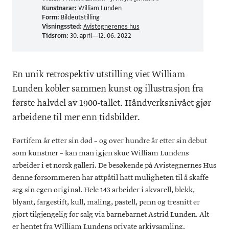
Kunstnarar:
William Lunden
Form:
Bildeutstilling
Visningssted:
Avistegnerenes hus
Tidsrom:
30. april—12. 06. 2022
En unik retrospektiv utstilling viet William
Lunden kobler sammen kunst og illustrasjon fra
første halvdel av 1900-tallet. Håndverksnivået gjør
arbeidene til mer enn tidsbilder.
Førtifem år etter sin død – og over hundre år etter sin debut
som kunstner – kan man igjen skue William Lundens
arbeider i et norsk galleri. De besøkende på Avistegnernes Hus
denne forsommeren har attpåtil hatt muligheten til å skaffe
seg sin egen original. Hele 143 arbeider i akvarell, blekk,
blyant, fargestift, kull, maling, pastell, penn og tresnitt er
gjort tilgjengelig for salg via barnebarnet Astrid Lunden. Alt
er hentet fra William Lundens private arkivsamling.