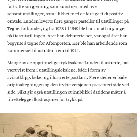
fortsatte sin gjerning som kunstner, med nye
separatutstillinger, som i likhet med de forrige fikk positiv
omtale. Lunden leverte flere ganger pasteller til utstillinger på
Tegnerforbundet, og fra 1928 til 1949 ble han antatt ni ganger
på Høstutstillingen. Året han debuterte her, var også året han
begynte å tegne for Aftenposten. Her ble han arbeidende som
kommersiell illustratør frem til 1944.
Mange av de opprinnelige trykksakene Lunden illustrerte, har
vært vist frem i utstillingslokalene, både i form av
avisutklipp, bøker og illustrerte postkort. Flere steder er både
originaltegningen og den trykte versjonen presentert side ved
side. Slikt gir også utstillingen et innblikk i datidens måter å
tilrettelegge illustrasjoner for trykk på.