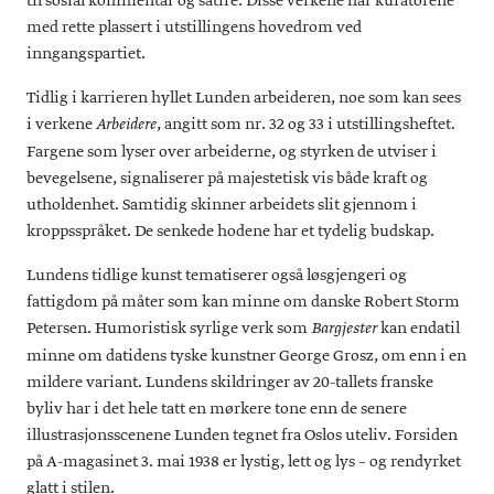
til sosial kommentar og satire. Disse verkene har kuratorene
med rette plassert i utstillingens hovedrom ved
inngangspartiet.
Tidlig i karrieren hyllet Lunden arbeideren, noe som kan sees
i verkene
, angitt som nr. 32 og 33 i utstillingsheftet.
Arbeidere
Fargene som lyser over arbeiderne, og styrken de utviser i
bevegelsene, signaliserer på majestetisk vis både kraft og
utholdenhet. Samtidig skinner arbeidets slit gjennom i
kroppsspråket. De senkede hodene har et tydelig budskap.
Lundens tidlige kunst tematiserer også løsgjengeri og
fattigdom på måter som kan minne om danske Robert Storm
Petersen. Humoristisk syrlige verk som
kan endatil
Bargjester
minne om datidens tyske kunstner George Grosz, om enn i en
mildere variant. Lundens skildringer av 20-tallets franske
byliv har i det hele tatt en mørkere tone enn de senere
illustrasjonsscenene Lunden tegnet fra Oslos uteliv. Forsiden
på A-magasinet 3. mai 1938 er lystig, lett og lys – og rendyrket
glatt i stilen.