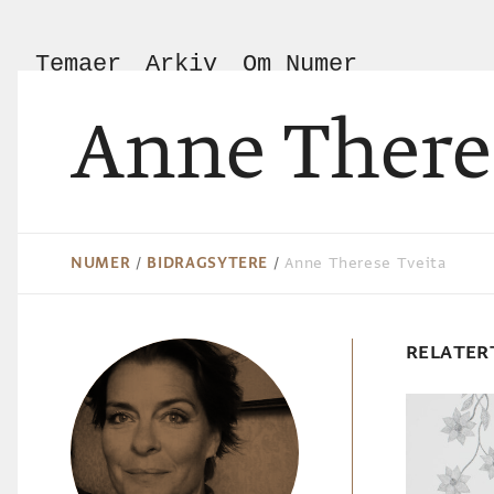
Temaer
Arkiv
Om Numer
Anne There
NUMER
/
BIDRAGSYTERE
/
Anne Therese Tveita
RELATER