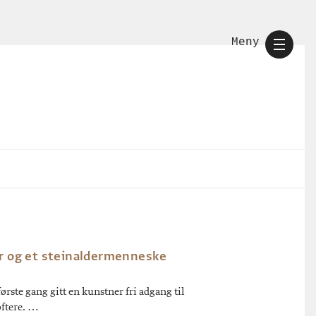
Meny
r og et steinaldermenneske
rste gang gitt en kunstner fri adgang til
oftere. …