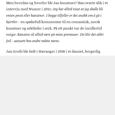
Men hvordan og hvorfor ble Jan kunstner? Han svarte slik i et
intervju med Numer i 2015:
Jeg har alltid visst at jeg skulle bli
enten prest eller kunstner. I begge tilfeller er det snakk om å gå i
– en spøkefull kommentar til en romantisk, norsk
kjortler
kunstner og sektleder i serk. På ett punkt var de imidlertid
enige:
Kunsten vil alltid være på mine premisser. Da blir det aldri
feil – uansett hva andre måtte mene.
Jan Groth ble født i Stavanger i 1938 i et dannet, borgerlig
hjem. Som speidergutt hadde han med seg diktsamlinger på
møtene.
Senere ble jeg mobbet fordi jeg gikk på danseskolen og ble
flink i quickstep og lambeth walk. Det var en heslig tid. Inntil min
far en dag åpnet livets vindu og sa: «Fly – du er ingen grimme elling,
men en svane.» I det å etablere eksilet ligger det skaperkraft.
Som sagt, så gjort. Jan flyttet til Danmark og utdannet seg i
årene 1956–1958 på forskjellige kunstskoler og i årene 1960–
1961 i et vevstudio i Amsterdam.
Så ble det ikke gudemiljøet fordi
det er mindre teater der enn i kunstlivet. Jeg startet med å male og