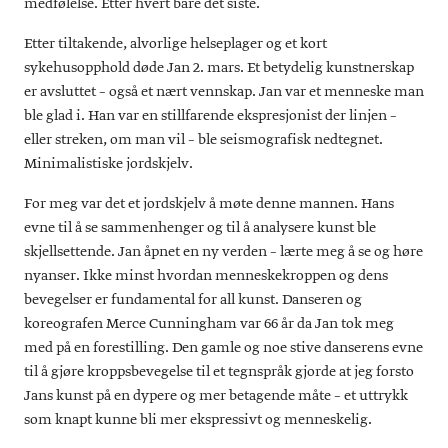
medfølelse. Etter hvert bare det siste.
Etter tiltakende, alvorlige helseplager og et kort
sykehusopphold døde Jan 2. mars. Et betydelig kunstnerskap
er avsluttet – også et nært vennskap. Jan var et menneske man
ble glad i. Han var en stillfarende ekspresjonist der linjen –
eller streken, om man vil – ble seismografisk nedtegnet.
Minimalistiske jordskjelv.
For meg var det et jordskjelv å møte denne mannen. Hans
evne til å se sammenhenger og til å analysere kunst ble
skjellsettende. Jan åpnet en ny verden – lærte meg å se og høre
nyanser. Ikke minst hvordan menneskekroppen og dens
bevegelser er fundamental for all kunst. Danseren og
koreografen Merce Cunningham var 66 år da Jan tok meg
med på en forestilling. Den gamle og noe stive danserens evne
til å gjøre kroppsbevegelse til et tegnspråk gjorde at jeg forsto
Jans kunst på en dypere og mer betagende måte – et uttrykk
som knapt kunne bli mer ekspressivt og menneskelig.