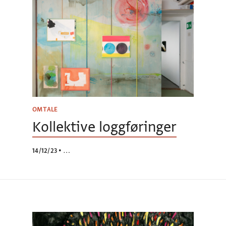
OMTALE
Kollektive loggføringer
14/12/23
•
…