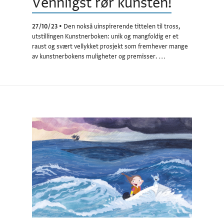
Vennligst rør kunsten!
27/10/23
•
Den nokså uinspirerende tittelen til tross,
utstillingen Kunstnerboken: unik og mangfoldig er et
raust og svært vellykket prosjekt som fremhever mange
av kunstnerbokens muligheter og premisser. …