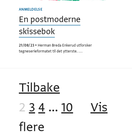
ANMELDELSE
En postmoderne
skissebok
21/08/23
•
Herman Breda Enkerud utforsker
tegneserieformatet til det ytterste. …
Tilbake
2
3
4
...
10
Vis
flere