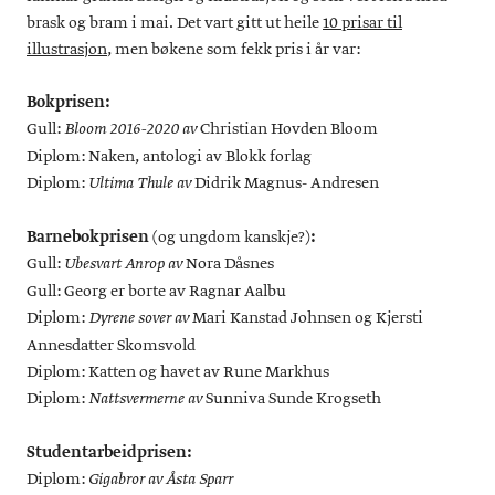
brask og bram i mai. Det vart gitt ut heile
10 prisar til
illustrasjon
, men bøkene som fekk pris i år var:
Bokprisen:
Gull:
Christian Hovden Bloom
Bloom 2016-2020 av
Diplom: Naken, antologi av Blokk forlag
Diplom:
Didrik Magnus- Andresen
Ultima
Thule av
Barnebokprisen
(og ungdom kanskje?)
:
Gull:
Nora Dåsnes
Ubesvart Anrop av
Gull: Georg er borte av Ragnar Aalbu
Diplom:
Mari Kanstad Johnsen og Kjersti
Dyrene sover av
Annesdatter Skomsvold
Diplom: Katten og havet av Rune Markhus
Diplom:
Sunniva Sunde Krogseth
Nattsvermerne av
Studentarbeidprisen:
Diplom:
Gigabror
av Åsta Sparr