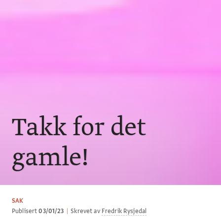
Takk for det
gamle!
SAK
Publisert
03/01/23
|
Skrevet av
Fredrik Rysjedal