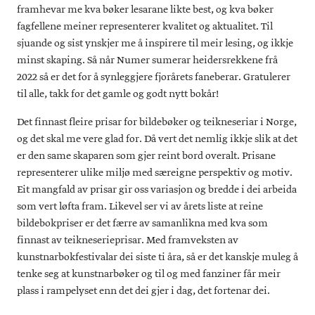
framhevar me kva bøker lesarane likte best, og kva bøker
fagfellene meiner representerer kvalitet og aktualitet. Til
sjuande og sist ynskjer me å inspirere til meir lesing, og ikkje
minst skaping. Så når Numer sumerar heidersrekkene frå
2022 så er det for å synleggjere fjorårets faneberar. Gratulerer
til alle, takk for det gamle og godt nytt bokår!
Det finnast fleire prisar for bildebøker og teikneseriar i Norge,
og det skal me vere glad for. Då vert det nemlig ikkje slik at det
er den same skaparen som gjer reint bord overalt. Prisane
representerer ulike miljø med særeigne perspektiv og motiv.
Eit mangfald av prisar gir oss variasjon og bredde i dei arbeida
som vert løfta fram. Likevel ser vi av årets liste at reine
bildebokpriser er det færre av samanlikna med kva som
finnast av teikneserieprisar. Med framveksten av
kunstnarbokfestivalar dei siste ti åra, så er det kanskje muleg å
tenke seg at kunstnarbøker og til og med fanziner får meir
plass i rampelyset enn det dei gjer i dag, det fortenar dei.