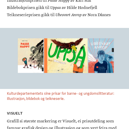
Illustrasjonsprisen til
av Kari Stai
Passe Happy
Bildebokprisen gikk til
av Hilde Hodnefjell
Uppsa
Teikneserieprisen gikk til
av Nora Dåsnes
Ubesvart Anrop
Kulturdepartementets sine prisar for barne- og ungdomslitteratur:
Illustrasjon, bildebok og teikneserie.
VISUELT
Grafill si største markering er Visuelt, ei prisutdeling som
famnar grafisk design og illustrasjon og som vert feira med