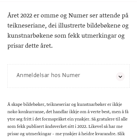
Året 2022 er omme og Numer ser attende på
teikneseriane, dei illustrerte bildebøkene og
kunstnarbøkene som fekk utmerkingar og
prisar dette året.
Anmeldelsar hos Numer
Her finn du anmeldelsane Numer skreiv i 2022 av bøkene
som vart heidra i 2022.
Å skape bildebøker, teikneseriar og kunstnarbøker er ikkje
noko konkurranse, det handlar ikkje om å verte best, men å få
ytre seg fritt i det formspråket ein ynskjer. Så gratulere til alle
som fekk publisert åndsverket sitt i 2022. Likevel så har me
prisar og utmerkingar – me ynskjer å heidre kvarandre. Slik