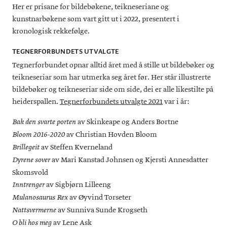
Her er prisane for bildebøkene, teikneseriane og
kunstnarbøkene som vart gitt ut i 2022, presentert i
kronologisk rekkefølge.
TEGNERFORBUNDETS UTVALGTE
Tegnerforbundet opnar alltid året med å stille ut bildebøker og
teikneseriar som har utmerka seg året før. Her står illustrerte
bildebøker og teikneseriar side om side, dei er alle likestilte på
heiderspallen.
Tegnerforbundets utvalgte 2021
var i år:
av Skinkeape og Anders Bortne
Bak den svarte porten
av Christian Hovden Bloom
Bloom 2016-2020
av Steffen Kverneland
Brillegeit
av Mari Kanstad Johnsen og Kjersti Annesdatter
Dyrene sover
Skomsvold
av Sigbjørn Lilleeng
Inntrenger
av Øyvind Torseter
Mulanosaurus Rex
av Sunniva Sunde Krogseth
Nattsvermerne
av Lene Ask
O bli hos meg