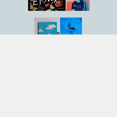
Grafill si prisuteling Visuelt vart arrangert 11.05.2022.
ÅRETS TEGNESERIE
Eit høgdepunkt i året for dei fleste norske teikneserieskaparar
er festivalen Oslo Comics Expo, som vert heldt i juni kvart år.
OCX som er arrangert av Serieteket på Deichman Grünerløkka
gir i samarbeid med Tronsmo, Grafill og Tegnerforbundet ut
prisen Årets Tegneserie (underteikna sat juryen). Prisen var